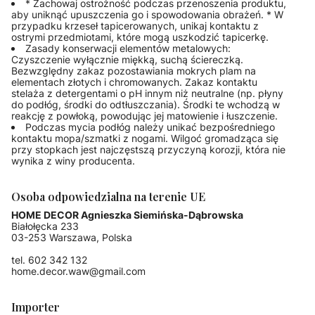
* Zachowaj ostrożność podczas przenoszenia produktu,
aby uniknąć upuszczenia go i spowodowania obrażeń. * W
przypadku krzeseł tapicerowanych, unikaj kontaktu z
ostrymi przedmiotami, które mogą uszkodzić tapicerkę.
Zasady konserwacji elementów metalowych:
Czyszczenie wyłącznie miękką, suchą ściereczką.
Bezwzględny zakaz pozostawiania mokrych plam na
elementach złotych i chromowanych. Zakaz kontaktu
stelaża z detergentami o pH innym niż neutralne (np. płyny
do podłóg, środki do odtłuszczania). Środki te wchodzą w
reakcję z powłoką, powodując jej matowienie i łuszczenie.
Podczas mycia podłóg należy unikać bezpośredniego
kontaktu mopa/szmatki z nogami. Wilgoć gromadząca się
przy stopkach jest najczęstszą przyczyną korozji, która nie
wynika z winy producenta.
Osoba odpowiedzialna na terenie UE
HOME DECOR Agnieszka Siemińska-Dąbrowska
Białołęcka 233
03-253 Warszawa, Polska
tel. 602 342 132
home.decor.waw@gmail.com
Importer