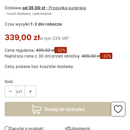
Dostawa
od 35,00 zł
- Przesyłka kurierska
- koszt dostawy i pakowania
Czas wysyłki:
1-2 dni robocze
339,00 zł
w tym 23% VAT
w tym
23%
VAT
Cena regularna:
499,00 zł
-32%
Najniższa cena z 30 dni przed obniżką:
499,00 zł
-32%
Ceny podane bez kosztów dostawy.
Ilość
szt.
Dodaj do koszyka
Zapytaj o produkt
Udostępnij