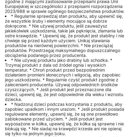
zgodne z mającymi zastosowanie przepisami prawa Unii
Europejskiej w szczególności z przepisami rozporządzenia
2023/988 w sprawie ogólnego bezpieczeństwa produktów.
* Regularnie sprawdzaj stan produktu, aby upewnić się,
że wszystkie śruby i elementy mocujące są dobrze
dokręcone. * Nie używaj produktu, jeśli zauważysz
jakiekolwiek uszkodzenia, takie jak pęknięcia, złamania lub
ostre krawędzie. * Upewnij się, że produkt jest stabilny i nie
chwieje się przed każdym użyciem. Unikaj stawiania
produktów na nierównej powierzchni. * Nie przeciążaj
produktów. Przestrzegaj maksymalnego dopuszczalnego
obciążenia podanego przez producenta.
* Nie używaj produktu jako drabiny lub schodka. *
Trzymaj produkt z dala od źródeł ognia i wysokich
temperatur. * Chroń produkt przed bezpośrednim
działaniem promieni słonecznych i wilgocią, aby zapobiec
jego uszkodzeniu. * Regularnie czyść produkt zgodnie z
zaleceniami producenta. Używaj odpowiednich środków
czyszczących. * Jeśli produkt jest przeznaczone dla
dzieci, upewnij się, że jest odpowiednie dla wieku i wzrostu
dziecka.
* Nadzoruj dzieci podczas korzystania z produktu, aby
zapobiec upadkom i innym urazom. * Jeśli produkt posiada
regulowane elementy, upewnij się, że są one prawidłowo
zablokowane przed użyciem. * Jeśli produkt jest
wyposażone w kółka, upewnij się, że kółka są sprawne i nie
blokują się. * Nie siadaj na krawędzi krzesła ani nie opieraj
się tylko na jednym jego boku.