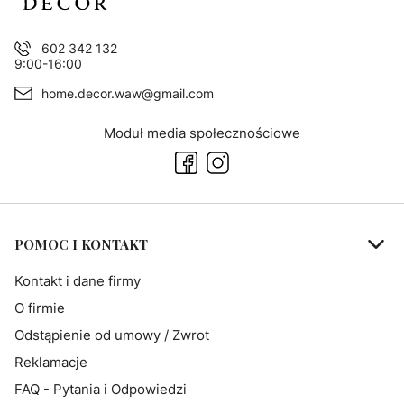
602 342 132
9:00-16:00
home.decor.waw@gmail.com
Moduł media społecznościowe
Linki w stopce
POMOC I KONTAKT
Kontakt i dane firmy
O firmie
Odstąpienie od umowy / Zwrot
Reklamacje
FAQ - Pytania i Odpowiedzi