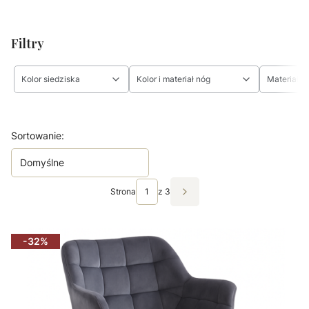
Filtry
Kolor siedziska
Kolor i materiał nóg
Materiał s
Koniec filtrów
Lista produktów
Sortowanie:
Domyślne
Strona
z 3
Następne produkty
-32%