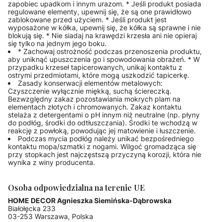
zapobiec upadkom i innym urazom. * Jeśli produkt posiada
regulowane elementy, upewnij się, że są one prawidłowo
zablokowane przed użyciem. * Jeśli produkt jest
wyposażone w kółka, upewnij się, że kółka są sprawne i nie
blokują się. * Nie siadaj na krawędzi krzesła ani nie opieraj
się tylko na jednym jego boku.
* Zachowaj ostrożność podczas przenoszenia produktu,
aby uniknąć upuszczenia go i spowodowania obrażeń. * W
przypadku krzeseł tapicerowanych, unikaj kontaktu z
ostrymi przedmiotami, które mogą uszkodzić tapicerkę.
Zasady konserwacji elementów metalowych:
Czyszczenie wyłącznie miękką, suchą ściereczką.
Bezwzględny zakaz pozostawiania mokrych plam na
elementach złotych i chromowanych. Zakaz kontaktu
stelaża z detergentami o pH innym niż neutralne (np. płyny
do podłóg, środki do odtłuszczania). Środki te wchodzą w
reakcję z powłoką, powodując jej matowienie i łuszczenie.
Podczas mycia podłóg należy unikać bezpośredniego
kontaktu mopa/szmatki z nogami. Wilgoć gromadząca się
przy stopkach jest najczęstszą przyczyną korozji, która nie
wynika z winy producenta.
Osoba odpowiedzialna na terenie UE
HOME DECOR Agnieszka Siemińska-Dąbrowska
Białołęcka 233
03-253 Warszawa, Polska