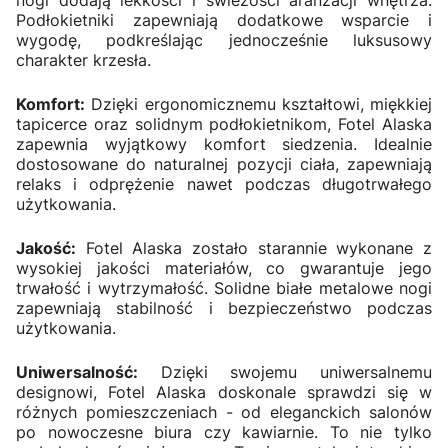
nogi dodają lekkości i świeżości aranżacji wnętrza.
Podłokietniki zapewniają dodatkowe wsparcie i
wygodę, podkreślając jednocześnie luksusowy
charakter krzesła.
Komfort:
Dzięki ergonomicznemu kształtowi, miękkiej
tapicerce oraz solidnym podłokietnikom, Fotel Alaska
zapewnia wyjątkowy komfort siedzenia. Idealnie
dostosowane do naturalnej pozycji ciała, zapewniają
relaks i odprężenie nawet podczas długotrwałego
użytkowania.
Jakość:
Fotel Alaska zostało starannie wykonane z
wysokiej jakości materiałów, co gwarantuje jego
trwałość i wytrzymałość. Solidne białe metalowe nogi
zapewniają stabilność i bezpieczeństwo podczas
użytkowania.
Uniwersalność:
Dzięki swojemu uniwersalnemu
designowi, Fotel Alaska doskonale sprawdzi się w
różnych pomieszczeniach - od eleganckich salonów
po nowoczesne biura czy kawiarnie. To nie tylko