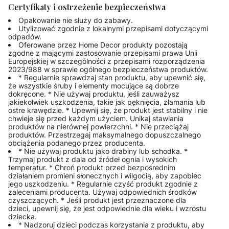
Certyfikaty i ostrzeżenie bezpieczeństwa
Opakowanie nie służy do zabawy.
Utylizować zgodnie z lokalnymi przepisami dotyczącymi
odpadów.
Oferowane przez Home Decor produkty pozostają
zgodne z mającymi zastosowanie przepisami prawa Unii
Europejskiej w szczególności z przepisami rozporządzenia
2023/988 w sprawie ogólnego bezpieczeństwa produktów.
* Regularnie sprawdzaj stan produktu, aby upewnić się,
że wszystkie śruby i elementy mocujące są dobrze
dokręcone. * Nie używaj produktu, jeśli zauważysz
jakiekolwiek uszkodzenia, takie jak pęknięcia, złamania lub
ostre krawędzie. * Upewnij się, że produkt jest stabilny i nie
chwieje się przed każdym użyciem. Unikaj stawiania
produktów na nierównej powierzchni. * Nie przeciążaj
produktów. Przestrzegaj maksymalnego dopuszczalnego
obciążenia podanego przez producenta.
* Nie używaj produktu jako drabiny lub schodka. *
Trzymaj produkt z dala od źródeł ognia i wysokich
temperatur. * Chroń produkt przed bezpośrednim
działaniem promieni słonecznych i wilgocią, aby zapobiec
jego uszkodzeniu. * Regularnie czyść produkt zgodnie z
zaleceniami producenta. Używaj odpowiednich środków
czyszczących. * Jeśli produkt jest przeznaczone dla
dzieci, upewnij się, że jest odpowiednie dla wieku i wzrostu
dziecka.
* Nadzoruj dzieci podczas korzystania z produktu, aby