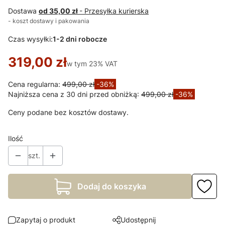
Dostawa
od 35,00 zł
- Przesyłka kurierska
- koszt dostawy i pakowania
Czas wysyłki:
1-2 dni robocze
319,00 zł
w tym 23% VAT
w tym
23%
VAT
Cena regularna:
499,00 zł
-36%
Najniższa cena z 30 dni przed obniżką:
499,00 zł
-36%
Ceny podane bez kosztów dostawy.
Ilość
szt.
Dodaj do koszyka
Zapytaj o produkt
Udostępnij