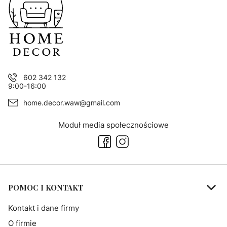
602 342 132
9:00-16:00
home.decor.waw@gmail.com
Moduł media społecznościowe
Linki w stopce
POMOC I KONTAKT
Kontakt i dane firmy
O firmie