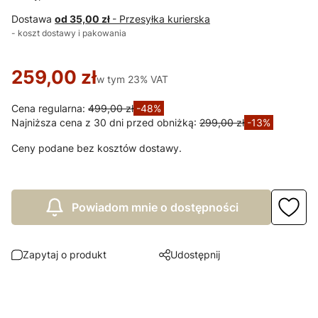
Dostawa
od 35,00 zł
- Przesyłka kurierska
- koszt dostawy i pakowania
259,00 zł
w tym 23% VAT
w tym
23%
VAT
Cena regularna:
499,00 zł
-48%
Najniższa cena z 30 dni przed obniżką:
299,00 zł
-13%
Ceny podane bez kosztów dostawy.
Powiadom mnie o dostępności
Zapytaj o produkt
Udostępnij