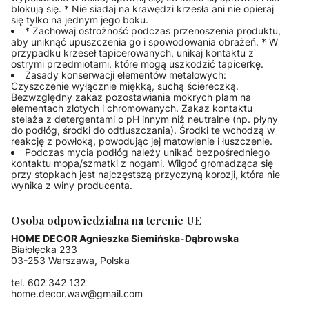
blokują się. * Nie siadaj na krawędzi krzesła ani nie opieraj
się tylko na jednym jego boku.
* Zachowaj ostrożność podczas przenoszenia produktu,
aby uniknąć upuszczenia go i spowodowania obrażeń. * W
przypadku krzeseł tapicerowanych, unikaj kontaktu z
ostrymi przedmiotami, które mogą uszkodzić tapicerkę.
Zasady konserwacji elementów metalowych:
Czyszczenie wyłącznie miękką, suchą ściereczką.
Bezwzględny zakaz pozostawiania mokrych plam na
elementach złotych i chromowanych. Zakaz kontaktu
stelaża z detergentami o pH innym niż neutralne (np. płyny
do podłóg, środki do odtłuszczania). Środki te wchodzą w
reakcję z powłoką, powodując jej matowienie i łuszczenie.
Podczas mycia podłóg należy unikać bezpośredniego
kontaktu mopa/szmatki z nogami. Wilgoć gromadząca się
przy stopkach jest najczęstszą przyczyną korozji, która nie
wynika z winy producenta.
Osoba odpowiedzialna na terenie UE
HOME DECOR Agnieszka Siemińska-Dąbrowska
Białołęcka 233
03-253 Warszawa, Polska
tel. 602 342 132
home.decor.waw@gmail.com