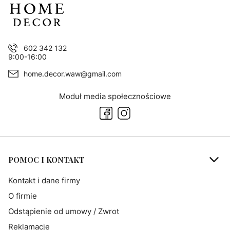
602 342 132
9:00-16:00
home.decor.waw@gmail.com
Moduł media społecznościowe
Linki w stopce
POMOC I KONTAKT
Kontakt i dane firmy
O firmie
Odstąpienie od umowy / Zwrot
Reklamacje