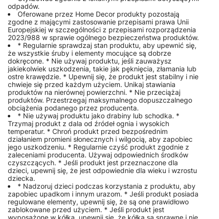
odpadów.
Oferowane przez Home Decor produkty pozostają
zgodne z mającymi zastosowanie przepisami prawa Unii
Europejskiej w szczególności z przepisami rozporządzenia
2023/988 w sprawie ogólnego bezpieczeństwa produktów.
* Regularnie sprawdzaj stan produktu, aby upewnić się,
że wszystkie śruby i elementy mocujące są dobrze
dokręcone. * Nie używaj produktu, jeśli zauważysz
jakiekolwiek uszkodzenia, takie jak pęknięcia, złamania lub
ostre krawędzie. * Upewnij się, że produkt jest stabilny i nie
chwieje się przed każdym użyciem. Unikaj stawiania
produktów na nierównej powierzchni. * Nie przeciążaj
produktów. Przestrzegaj maksymalnego dopuszczalnego
obciążenia podanego przez producenta.
* Nie używaj produktu jako drabiny lub schodka. *
Trzymaj produkt z dala od źródeł ognia i wysokich
temperatur. * Chroń produkt przed bezpośrednim
działaniem promieni słonecznych i wilgocią, aby zapobiec
jego uszkodzeniu. * Regularnie czyść produkt zgodnie z
zaleceniami producenta. Używaj odpowiednich środków
czyszczących. * Jeśli produkt jest przeznaczone dla
dzieci, upewnij się, że jest odpowiednie dla wieku i wzrostu
dziecka.
* Nadzoruj dzieci podczas korzystania z produktu, aby
zapobiec upadkom i innym urazom. * Jeśli produkt posiada
regulowane elementy, upewnij się, że są one prawidłowo
zablokowane przed użyciem. * Jeśli produkt jest
wyposażone w kółka, upewnij się, że kółka są sprawne i nie