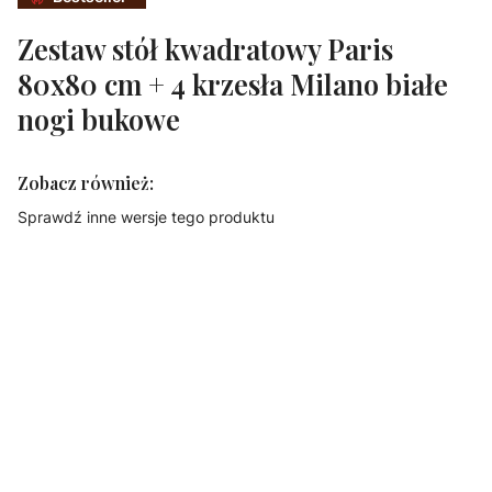
Zestaw stół kwadratowy Paris
80x80 cm + 4 krzesła Milano białe
nogi bukowe
Zobacz również:
Sprawdź inne wersje tego produktu
HOME DECOR
HOME DECOR
HOME DECOR
HOME DECOR
Zestaw stół
Zestaw stół
Zestaw stół
Zestaw stół
kwadratowy
okrągły Paris
okrągły Paris
okrągły Paris
Paris 60x60 cm
60 cm + 2
70 cm + 2
70 cm + 3
+ 2 krzesła
krzesła Milano
krzesła Milano
krzesła Milano
Milano białe
białe nogi
białe, nogi
białe nogi