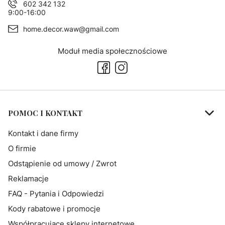
602 342 132
9:00-16:00
home.decor.waw@gmail.com
Moduł media społecznościowe
Linki w stopce
POMOC I KONTAKT
Kontakt i dane firmy
O firmie
Odstąpienie od umowy / Zwrot
Reklamacje
FAQ - Pytania i Odpowiedzi
Kody rabatowe i promocje
Współpracujące sklepy internetowe