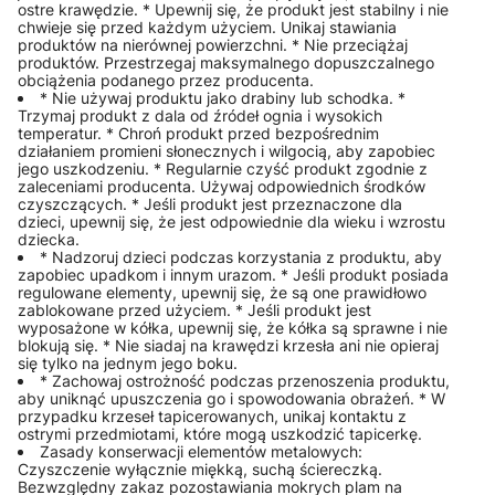
ostre krawędzie. * Upewnij się, że produkt jest stabilny i nie
chwieje się przed każdym użyciem. Unikaj stawiania
produktów na nierównej powierzchni. * Nie przeciążaj
produktów. Przestrzegaj maksymalnego dopuszczalnego
obciążenia podanego przez producenta.
* Nie używaj produktu jako drabiny lub schodka. *
Trzymaj produkt z dala od źródeł ognia i wysokich
temperatur. * Chroń produkt przed bezpośrednim
działaniem promieni słonecznych i wilgocią, aby zapobiec
jego uszkodzeniu. * Regularnie czyść produkt zgodnie z
zaleceniami producenta. Używaj odpowiednich środków
czyszczących. * Jeśli produkt jest przeznaczone dla
dzieci, upewnij się, że jest odpowiednie dla wieku i wzrostu
dziecka.
* Nadzoruj dzieci podczas korzystania z produktu, aby
zapobiec upadkom i innym urazom. * Jeśli produkt posiada
regulowane elementy, upewnij się, że są one prawidłowo
zablokowane przed użyciem. * Jeśli produkt jest
wyposażone w kółka, upewnij się, że kółka są sprawne i nie
blokują się. * Nie siadaj na krawędzi krzesła ani nie opieraj
się tylko na jednym jego boku.
* Zachowaj ostrożność podczas przenoszenia produktu,
aby uniknąć upuszczenia go i spowodowania obrażeń. * W
przypadku krzeseł tapicerowanych, unikaj kontaktu z
ostrymi przedmiotami, które mogą uszkodzić tapicerkę.
Zasady konserwacji elementów metalowych:
Czyszczenie wyłącznie miękką, suchą ściereczką.
Bezwzględny zakaz pozostawiania mokrych plam na