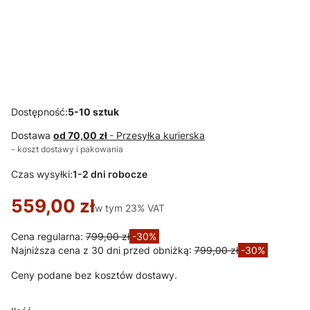
HOME DECOR
HOME DECOR
HOME DECOR
HOME DECOR
Zestaw 2
Zestaw
Zestaw
Zestaw
stolików
kuchenny
kuchenny Julia
kuchenny Sofi
kawowych
Quatro -
biały 2 marmur
biały marmur
Anna w
drewno stół
stół
stół
okleinie
prostokątny
prostokątny
prostokątny
czarnej na
110x70 + 4
110x60 + 4
110x60 + 4
czarnych
krzesła
krzesła
krzesła
Dostępność:
5-10 sztuk
nogach
Dostawa
od 70,00 zł
- Przesyłka kurierska
- koszt dostawy i pakowania
Czas wysyłki:
1-2 dni robocze
559,00 zł
w tym 23% VAT
w tym
23%
VAT
Cena regularna:
799,00 zł
-30%
Najniższa cena z 30 dni przed obniżką:
799,00 zł
-30%
Ceny podane bez kosztów dostawy.