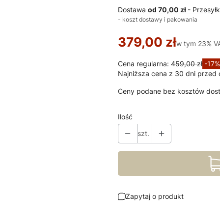
Dostawa
od 70,00 zł
- Przesyłk
- koszt dostawy i pakowania
379,00 zł
w tym 23% V
w tym
23%
V
Cena regularna:
459,00 zł
-17%
Najniższa cena z 30 dni przed 
Ceny podane bez kosztów dos
Ilość
szt.
Zapytaj o produkt