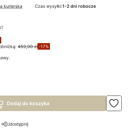
a kurierska
Czas wysyłki:
1-2 dni robocze
AT
AT
obniżką:
459,00 zł
-17%
tawy.
Dodaj do koszyka
Udostępnij