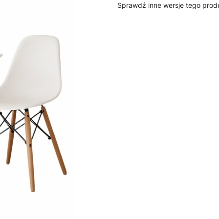
Sprawdź inne wersje tego prod
HOME DECOR
HOME 
Zestaw stół kwadratowy
Zestaw 
Paris 60x60 cm + 2
60 cm + 2 krzesła
krzesła Milano białe
białe 
nogi bukowe