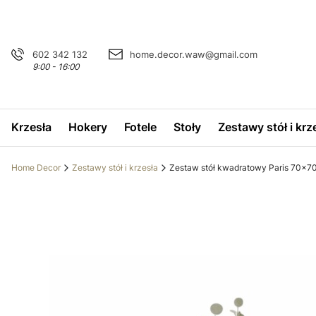
602 342 132
home.decor.waw@gmail.com
9:00 - 16:00
Krzesła
Hokery
Fotele
Stoły
Zestawy stół i krz
Home Decor
Zestawy stół i krzesła
Zestaw stół kwadratowy Paris 70x70