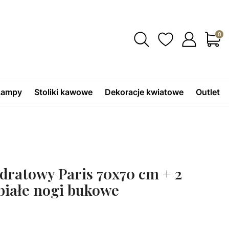
Produ
 Lampy
Stoliki kawowe
Dekoracje kwiatowe
Outlet
dratowy Paris 70x70 cm + 2
białe nogi bukowe