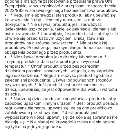
zgodne z mającymi zastosowanie przepisami prawa Unii
Europejskiej w szczególności z przepisami rozporządzenia
2023/988 w sprawie ogólnego bezpieczeństwa produktów.
* Regularnie sprawdzaj stan produktu, aby upewnić się,
że wszystkie śruby i elementy mocujące są dobrze
dokręcone. * Nie używaj produktu, jeśli zauważysz
jakiekolwiek uszkodzenia, takie jak pęknięcia, złamania lub
ostre krawędzie. * Upewnij się, że produkt jest stabilny i nie
chwieje się przed każdym użyciem. Unikaj stawiania
produktów na nierównej powierzchni. * Nie przeciążaj
produktów. Przestrzegaj maksymalnego dopuszczalnego
obciążenia podanego przez producenta.
* Nie używaj produktu jako drabiny lub schodka. *
Trzymaj produkt z dala od źródeł ognia i wysokich
temperatur. * Chroń produkt przed bezpośrednim
działaniem promieni słonecznych i wilgocią, aby zapobiec
jego uszkodzeniu. * Regularnie czyść produkt zgodnie z
zaleceniami producenta. Używaj odpowiednich środków
czyszczących. * Jeśli produkt jest przeznaczone dla
dzieci, upewnij się, że jest odpowiednie dla wieku i wzrostu
dziecka.
* Nadzoruj dzieci podczas korzystania z produktu, aby
zapobiec upadkom i innym urazom. * Jeśli produkt posiada
regulowane elementy, upewnij się, że są one prawidłowo
zablokowane przed użyciem. * Jeśli produkt jest
wyposażone w kółka, upewnij się, że kółka są sprawne i nie
blokują się. * Nie siadaj na krawędzi krzesła ani nie opieraj
się tylko na jednym jego boku.