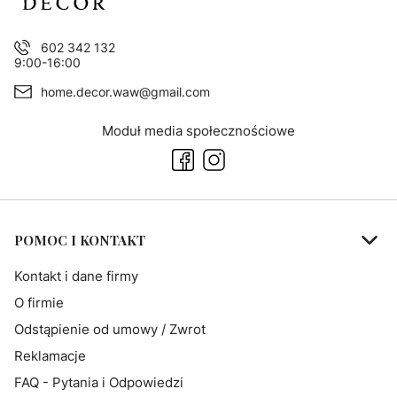
602 342 132
9:00-16:00
home.decor.waw@gmail.com
Moduł media społecznościowe
Linki w stopce
POMOC I KONTAKT
Kontakt i dane firmy
O firmie
Odstąpienie od umowy / Zwrot
Reklamacje
FAQ - Pytania i Odpowiedzi