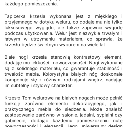
każdego pomieszczenia.
Tapicerka krzesła wykonana jest z miękkiego i
przyjemnego w dotyku weluru, co dodaje mu nie tylko
luksusowego wyglądu, ale także zapewnia wygodę
podczas użytkowania. Welur jest niezwykle trwałym i
łatwym w utrzymaniu materiałem, co sprawia, że
krzesło będzie świetnym wyborem na wiele lat.
Białe nogi krzesła stanowią kontrastowy element,
dodając mu lekkości i nowoczesności. Nogi wykonane
są z solidnego materiału, co gwarantuje stabilność i
trwałość mebla. Kolorystyka białych nóg doskonale
komponuje się z różnymi rodzajami wnętrz, nadając
im subtelny i stylowy charakter.
Krzesło Tom welurowe na białych nogach może pełnić
funkcję zarówno elementu dekoracyjnego, jak i
praktycznego mebla do siedzenia. Może znaleźć
zastosowanie zarówno w salonie, jadalni, sypialni czy
gabinecie, dodając każdemu pomieszczeniu nutę
nowoczesności i elegancji. Jego uniwersalny design