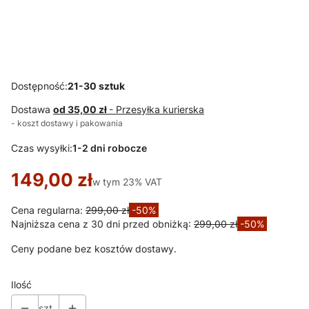
Krzesło
Krzesło
Krzesło
Krzesło
tapicerowane
tapicerowane
tapicerowane
tapicerowane
do salonu Bella
do salonu Bella
do salonu Bella
do salonu Bella
kremowe, nogi
ciemno szare,
beżowe, nogi
beżowe, nogi
białe
nogi białe
białe
beżowe
Dostępność:
21-30 sztuk
Dostawa
od 35,00 zł
- Przesyłka kurierska
- koszt dostawy i pakowania
Czas wysyłki:
1-2 dni robocze
149,00 zł
w tym 23% VAT
w tym
23%
VAT
Cena regularna:
299,00 zł
-50%
Najniższa cena z 30 dni przed obniżką:
299,00 zł
-50%
Ceny podane bez kosztów dostawy.
Ilość
szt.