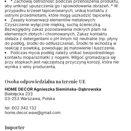
* Zachowaj ostrożność podczas przenoszenia produktu,
aby uniknąć upuszczenia go i spowodowania obrażeń. * W
przypadku krzeseł tapicerowanych, unikaj kontaktu z
ostrymi przedmiotami, które mogą uszkodzić tapicerkę.
Zasady konserwacji elementów metalowych:
Czyszczenie wyłącznie miękką, suchą ściereczką.
Bezwzględny zakaz pozostawiania mokrych plam na
elementach złotych i chromowanych. Zakaz kontaktu
stelaża z detergentami o pH innym niż neutralne (np. płyny
do podłóg, środki do odtłuszczania). Środki te wchodzą w
reakcję z powłoką, powodując jej matowienie i łuszczenie.
Podczas mycia podłóg należy unikać bezpośredniego
kontaktu mopa/szmatki z nogami. Wilgoć gromadząca się
przy stopkach jest najczęstszą przyczyną korozji, która nie
wynika z winy producenta.
Osoba odpowiedzialna na terenie UE
HOME DECOR Agnieszka Siemińska-Dąbrowska
Białołęcka 233
03-253 Warszawa, Polska
tel. 602 342 132
home.decor.waw@gmail.com
Importer