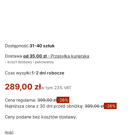
HOME DECOR
Hoker
tapicerowany
niski Tom
czarny, nogi
złote 62 cm
Dostępność:
31-40 sztuk
Dostawa
od 35,00 zł
- Przesyłka kurierska
- koszt dostawy i pakowania
Czas wysyłki:
1-2 dni robocze
289,00 zł
w tym 23% VAT
w tym
23%
VAT
Cena regularna:
399,00 zł
-28%
Najniższa cena z 30 dni przed obniżką:
399,00 zł
-28%
Ceny podane bez kosztów dostawy.
Ilość