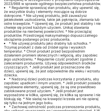
2023/988 w sprawie ogólnego bezpieczeństwa produktów.
* Regularnie sprawdzaj stan produktu, aby upewnić się,
że wszystkie śruby i elementy mocujące są dobrze
dokręcone. * Nie używaj produktu, jeśli zauważysz
jakiekolwiek uszkodzenia, takie jak pęknięcia, złamania lub
ostre krawędzie. * Upewnij się, że produkt jest stabilny i nie
chwieje się przed każdym użyciem. Unikaj stawiania
produktów na nierównej powierzchni. * Nie przeciążaj
produktów. Przestrzegaj maksymalnego dopuszczalnego
obciążenia podanego przez producenta.
* Nie używaj produktu jako drabiny lub schodka. *
Trzymaj produkt z dala od źródeł ognia i wysokich
temperatur. * Chroń produkt przed bezpośrednim
działaniem promieni słonecznych i wilgocią, aby zapobiec
jego uszkodzeniu. * Regularnie czyść produkt zgodnie z
zaleceniami producenta. Używaj odpowiednich środków
czyszczących. * Jeśli produkt jest przeznaczone dla
dzieci, upewnij się, że jest odpowiednie dla wieku i wzrostu
dziecka.
* Nadzoruj dzieci podczas korzystania z produktu, aby
zapobiec upadkom i innym urazom. * Jeśli produkt posiada
regulowane elementy, upewnij się, że są one prawidłowo
zablokowane przed użyciem. * Jeśli produkt jest
wyposażone w kółka, upewnij się, że kółka są sprawne i nie
blokują się. * Nie siadaj na krawędzi krzesła ani nie opieraj
się tylko na jednym jego boku.
* Zachowaj ostrożność podczas przenoszenia produktu,
aby uniknąć upuszczenia go i spowodowania obrażeń. * W