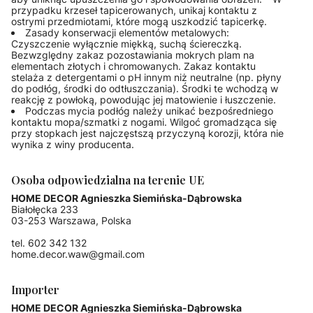
przypadku krzeseł tapicerowanych, unikaj kontaktu z
ostrymi przedmiotami, które mogą uszkodzić tapicerkę.
Zasady konserwacji elementów metalowych:
Czyszczenie wyłącznie miękką, suchą ściereczką.
Bezwzględny zakaz pozostawiania mokrych plam na
elementach złotych i chromowanych. Zakaz kontaktu
stelaża z detergentami o pH innym niż neutralne (np. płyny
do podłóg, środki do odtłuszczania). Środki te wchodzą w
reakcję z powłoką, powodując jej matowienie i łuszczenie.
Podczas mycia podłóg należy unikać bezpośredniego
kontaktu mopa/szmatki z nogami. Wilgoć gromadząca się
przy stopkach jest najczęstszą przyczyną korozji, która nie
wynika z winy producenta.
Osoba odpowiedzialna na terenie UE
HOME DECOR Agnieszka Siemińska-Dąbrowska
Białołęcka 233
03-253 Warszawa, Polska
tel. 602 342 132
home.decor.waw@gmail.com
Importer
HOME DECOR Agnieszka Siemińska-Dąbrowska