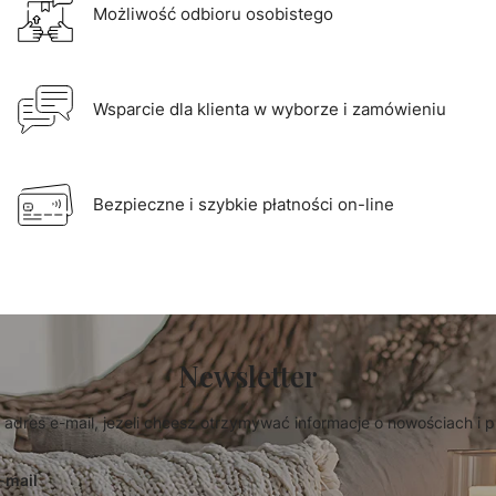
Możliwość odbioru osobistego
Wsparcie dla klienta w wyborze i zamówieniu
Bezpieczne i szybkie płatności on-line
Newsletter
 adres e-mail, jeżeli chcesz otrzymywać informacje o nowościach i 
-mail