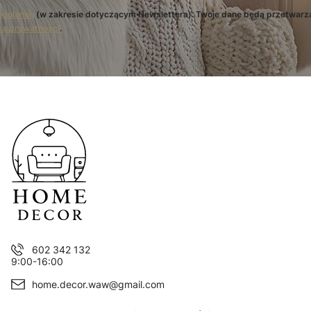
egulamin
(w zakresie dotyczącym Newslettera). Twoje dane będą przetwarz
ką prywatności
.
602 342 132
9:00-16:00
home.decor.waw@gmail.com