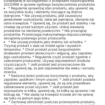
Europejskiej w szczególności z przepisami rozporządzenia
2023/988 w sprawie ogólnego bezpieczeństwa produktów.
* Regularnie sprawdzaj stan produktu, aby upewnić się,
że wszystkie śruby i elementy mocujące są dobrze
dokręcone. * Nie używaj produktu, jeśli zauważysz
jakiekolwiek uszkodzenia, takie jak pęknięcia, złamania lub
ostre krawędzie. * Upewnij się, że produkt jest stabilny i nie
chwieje się przed każdym użyciem. Unikaj stawiania
produktów na nierównej powierzchni. * Nie przeciążaj
produktów. Przestrzegaj maksymalnego dopuszczalnego
obciążenia podanego przez producenta.
* Nie używaj produktu jako drabiny lub schodka. *
Trzymaj produkt z dala od źródeł ognia i wysokich
temperatur. * Chroń produkt przed bezpośrednim
działaniem promieni słonecznych i wilgocią, aby zapobiec
jego uszkodzeniu. * Regularnie czyść produkt zgodnie z
zaleceniami producenta. Używaj odpowiednich środków
czyszczących. * Jeśli produkt jest przeznaczone dla
dzieci, upewnij się, że jest odpowiednie dla wieku i wzrostu
dziecka.
* Nadzoruj dzieci podczas korzystania z produktu, aby
zapobiec upadkom i innym urazom. * Jeśli produkt posiada
regulowane elementy, upewnij się, że są one prawidłowo
zablokowane przed użyciem. * Jeśli produkt jest
wyposażone w kółka, upewnij się, że kółka są sprawne i nie
blokują się. * Nie siadaj na krawędzi krzesła ani nie opieraj
się tylko na jednym jego boku.
* Zachowaj ostrożność podczas przenoszenia produktu,