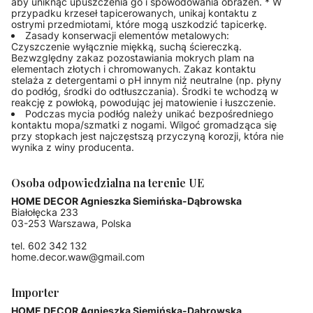
aby uniknąć upuszczenia go i spowodowania obrażeń. * W
przypadku krzeseł tapicerowanych, unikaj kontaktu z
ostrymi przedmiotami, które mogą uszkodzić tapicerkę.
Zasady konserwacji elementów metalowych:
Czyszczenie wyłącznie miękką, suchą ściereczką.
Bezwzględny zakaz pozostawiania mokrych plam na
elementach złotych i chromowanych. Zakaz kontaktu
stelaża z detergentami o pH innym niż neutralne (np. płyny
do podłóg, środki do odtłuszczania). Środki te wchodzą w
reakcję z powłoką, powodując jej matowienie i łuszczenie.
Podczas mycia podłóg należy unikać bezpośredniego
kontaktu mopa/szmatki z nogami. Wilgoć gromadząca się
przy stopkach jest najczęstszą przyczyną korozji, która nie
wynika z winy producenta.
Osoba odpowiedzialna na terenie UE
HOME DECOR Agnieszka Siemińska-Dąbrowska
Białołęcka 233
03-253 Warszawa, Polska
tel. 602 342 132
home.decor.waw@gmail.com
Importer
HOME DECOR Agnieszka Siemińska-Dąbrowska