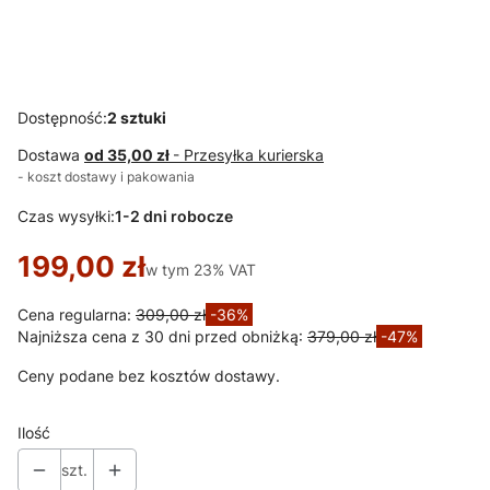
salonu Maroko
salonu Maroko
curry/miodowe
kremowe nogi
nogi złote
złote welur
welur outlet
outlet
Dostępność:
2 sztuki
Dostawa
od 35,00 zł
- Przesyłka kurierska
- koszt dostawy i pakowania
Czas wysyłki:
1-2 dni robocze
199,00 zł
w tym 23% VAT
w tym
23%
VAT
Cena regularna:
309,00 zł
-36%
Najniższa cena z 30 dni przed obniżką:
379,00 zł
-47%
Ceny podane bez kosztów dostawy.
Ilość
szt.