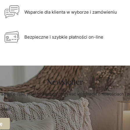
Wsparcie dla klienta w wyborze i zamówieniu
Bezpieczne i szybkie płatności on-line
Newsletter
 adres e-mail, jeżeli chcesz otrzymywać informacje o nowościach i 
-mail
ę